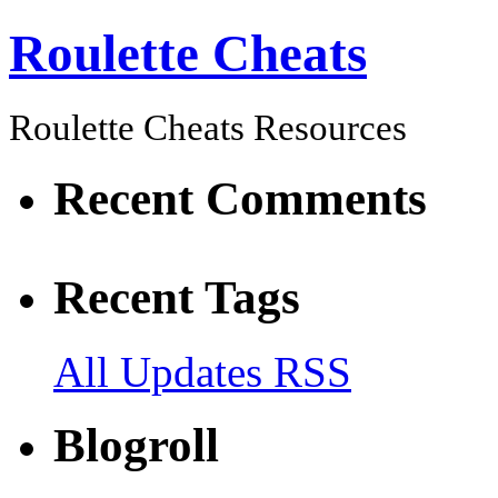
Roulette Cheats
Roulette Cheats Resources
Recent Comments
Recent Tags
All Updates RSS
Blogroll