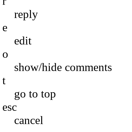
r
reply
e
edit
o
show/hide comments
t
go to top
esc
cancel