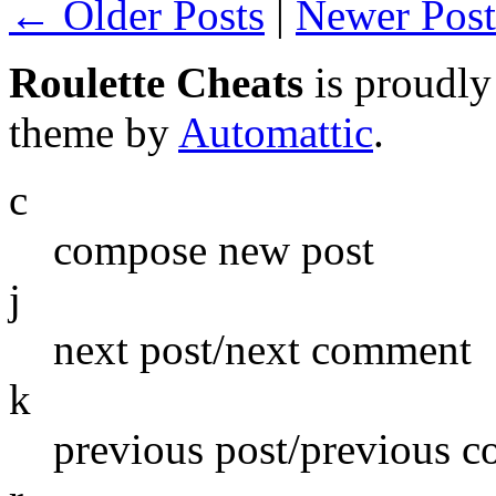
← Older Posts
|
Newer Pos
Roulette Cheats
is proudl
theme by
Automattic
.
c
compose new post
j
next post/next comment
k
previous post/previous 