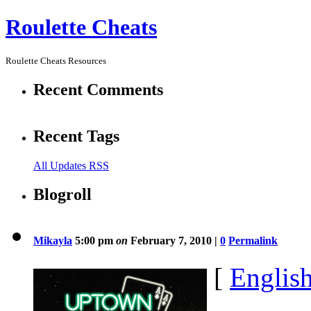
Roulette Cheats
Roulette Cheats Resources
Recent Comments
Recent Tags
All Updates RSS
Blogroll
Mikayla
5:00 pm
on
February 7, 2010 |
0
Permalink
[
Englis