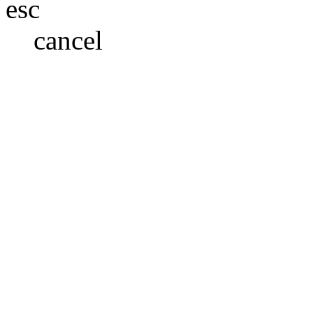
esc
cancel