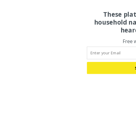
These pla
household na
hear
Free 