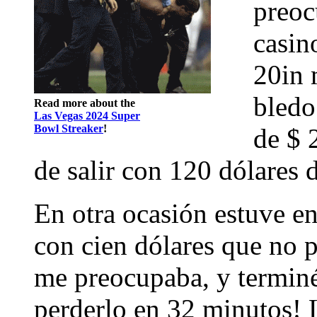
preoc
casin
20in 
bledo
Read more about the
Las Vegas 2024 Super
Bowl Streaker
!
de $ 
de salir con 120 dólares 
En otra ocasión estuve e
con cien dólares que no p
me preocupaba, y termin
perderlo en 32 minutos! 