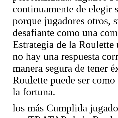
continuamente de elegir s
porque jugadores otros, s
desafiante como una com
Estrategia de la Roulette
no hay una respuesta corr
manera segura de tener éx
Roulette puede ser como 
la fortuna.
los más Cumplida jugado