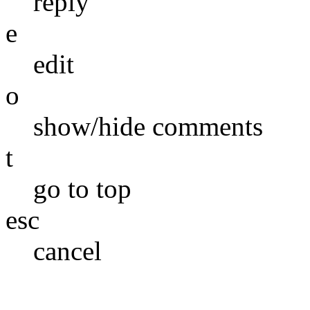
reply
e
edit
o
show/hide comments
t
go to top
esc
cancel