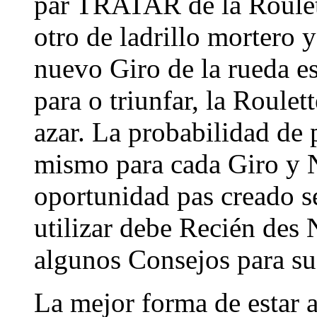
par TRATAR de la Roulet
otro de ladrillo mortero
nuevo Giro de la rueda e
para o triunfar, la Roule
azar. La probabilidad de 
mismo para cada Giro y N
oportunidad pas creado s
utilizar debe Recién des 
algunos Consejos para su 
La mejor forma de estar a