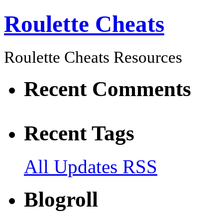
Roulette Cheats
Roulette Cheats Resources
Recent Comments
Recent Tags
All Updates RSS
Blogroll