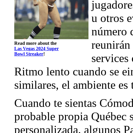
jugadore
u otros 
número d
reunirán
Read more about the
Las Vegas 2024 Super
Bowl Streaker
!
services
Ritmo lento cuando se ei
similares, el ambiente es
Cuando te sientas Cómod
probable propia Québec su
personalizada. algunos P