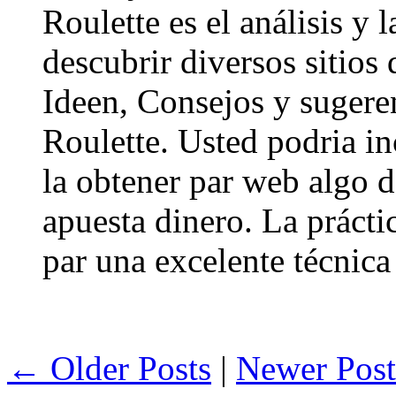
Roulette es el análisis y 
descubrir diversos sitios
Ideen, Consejos y sugeren
Roulette. Usted podria inc
la obtener par web algo d
apuesta dinero. La prácti
par una excelente técnica
← Older Posts
|
Newer Pos